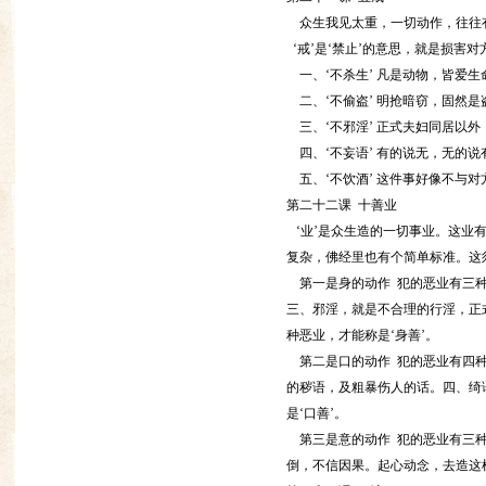
众生我见太重，一切动作，往往
‘戒’是‘禁止’的意思，就是损害
一、‘不杀生’ 凡是动物，皆爱
二、‘不偷盗’ 明抢暗窃，固然
三、‘不邪淫’ 正式夫妇同居以外
四、‘不妄语’ 有的说无，无的
五、‘不饮酒’ 这件事好像不与
第二十二课 十善业
‘业’是众生造的一切事业。这业
复杂，佛经里也有个简单标准。这
第一是身的动作 犯的恶业有三种
三、邪淫，就是不合理的行淫，正
种恶业，才能称是‘身善’。
第二是口的动作 犯的恶业有四种
的秽语，及粗暴伤人的话。四、绮
是‘口善’。
第三是意的动作 犯的恶业有三种
倒，不信因果。起心动念，去造这