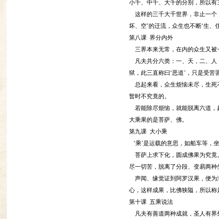
小千、中千、大千的分别，所以有
这样的三千大千世界，非止一个，
坏、空’的迁流，众生也不断‘生、
第八课 界分内外
三界本来无常，在内的众生又被一
凡夫共分六类：一、天，二、人，
狱，此三直称曰‘恶道’，只是受苦
总起来看，众生烦恼未尽，生死不
暂时不究竟的。
若能除尽烦恼，就能脱离六道，超
大乘果的是菩萨、佛。
第九课 大小乘
‘乘’是运载的意思，如船车等，
菩萨上求下化，圆成佛果为究竟。
尽一切苦，脱离了分段、变易两种生
声闻、缘觉证到阿罗汉果，便为满
心，这样成果，比佛狭隘，所以称是
第十课 五乘说法
凡夫有善道两种成就，圣人有界外三