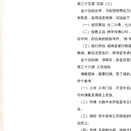
第三十五课 宗派（三）
这十宗的次序，乃依照明季吹万老
有取意，兹用浅意揣测，试说如下
（一）按宗乘说 分二小乘，七大
（二）按教义说 禅学传佛心印，
在中间，好比舆的轨轸等件。‘舆’
（三）按行持说 戒律是诸行根基
教相。解后尤贵实行，密净是专讲
这十宗的律、净两宗，皆是具普通
第三十六课 入寺须知
佛教团体，最重纪律。受了戒的人
作个参考。
（一）入寺 入寺门后，不宜中央
可向佛案及佛座上安放。
（二）拜佛 大殿中央拜垫是寺主
走。
（三）阅经 寺中若有公开阅览的
在经上。
（四）拜僧 见面称法师，或称大