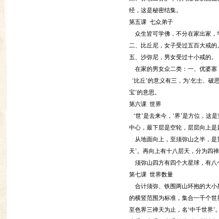
经，这是秘密结集。
第五课 七众弟子
众生皆可学佛，不分在家出家，学
二、比丘尼，女子受过五百大戒的
五、沙弥尼，男女受过十小戒的。
在家的男女众二类：一、优婆塞；
‘比丘’的意义有三，为‘乞士、破恶
宝’的意思。
第六课 世界
‘世’是去来今，‘界’是方位，
中心，最下层是空轮，层层向上是
从地面向上，至须弥山之半，是第
天’。再向上有十八层天，分为四禅
须弥山四方有四个大星球，有八个
第七课 世界数量
合计须弥、铁围两山环抱的大小星
的横竖范围为标准，集合一千个世
至色界三禅天为止，名‘中千世界’