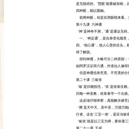
是无阻碍的。‘慧眼’能看破假相，
四种眼，能以圆融。
前两种眼，却是实用眼睛来看。
第十九课 六神通
‘神’是神奇不测，‘通’是通达无
一、‘神足通’，是自身变化随意，
四、‘他心通’，他人心里的念头，
得了解脱。
得到神通，大略可分二种原因：一
如阿罗汉证得六通，外道仙人修得
但是神通也有究竟、不究竟的分
第二十课 三皈依
‘皈’是归顺投托，‘依’是依靠
归顺一种圣教，依靠著寻一个出路
这必须仔细审察，真能解决诸苦及
‘佛’是天中天、圣中圣，万德万能
行者。这名‘三宝一体’，是应当皈
‘皈依’就是以三宝为师，要依著
第二十一课 五戒