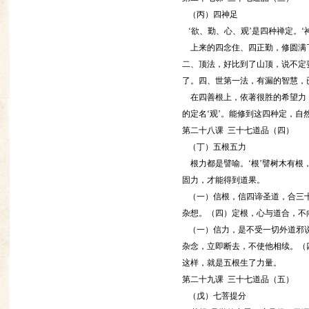
（丙）四神足
‘欲、勤、心、观’是四种禅定。‘
上来的四念住、四正勤，修圆满了
二、顶法，好比到了山顶，说不定
了。四、世第一法，有漏的智慧，
在四善根上，依著很胜的希望力，修
的定名‘观’。能修到这四种定，
第二十八课 三十七道品（四）
（丁）五根五力
根力都是譬喻。‘根’譬树木有根
固力，才能得到道果。
（一）信根，信四谛圣道，合三十
杂想。（四）定根，心与道合，不
（一）信力，是不受一切外道邪说
杂念，立即断去，不使他相续。（
这样，就是五根生了力量。
第二十九课 三十七道品（五）
（戊）七菩提分