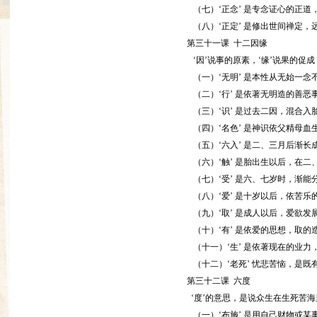
（七）‘正念’ 是专念证心的正道
（八）‘正定’ 是修出世间禅定，
第三十一课 十二因缘
‘因’说事的原素，‘缘’说果的促
（一）‘无明’ 是本性从无始一念
（二）‘行’ 是依著无明造的善恶
（三）‘识’ 是过去二因，混合入
（四）‘名色’ 是神识依父精母血
（五）‘六入’ 是二、三月后渐长
（六）‘触’ 是胎出生以后，在二
（七）‘受’ 是六、七岁时，渐能
（八）‘爱’ 是十岁以后，依苦
（九）‘取’ 是成人以后，爱欲发
（十）‘有’ 是依爱的思想，取的
（十一）‘生’ 是依著现在的业力
（十二）‘老死’ 忧悲苦恼，是既
第三十二课 六度
‘度’的意思，是说众生在生死苦
（一）‘布施’ 是用自己财物或某