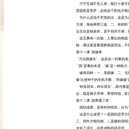
只守五戒不失人身，能行十善可得
度固然是菩萨，必由这个阶段才能证
为什么还说不究竟的法，这是为众
方便，免他再堕三途。二、有的听
众生自是很多的，若不别开方便，
这五乘有一比喻：人乘比幼稚园，
校，佛法更是要观察根器而说，
第十一课 因缘果
‘万法因缘生’，这是说一切事的
‘因’是事的本原，‘缘’是一种助
缘有四种：一、亲因缘，二、无间
缘’比使种子的生机不断；‘所缘缘
‘种瓜得瓜，种豆得豆’，因与果
运，或是祷天求神，希望得福，皆
第十二课 因果通三世
因结成果，是有时间性的，分为‘现
这是什么道理？一是因的迟早力量
三、四年才能结桃。二是缘的强弱
水短了成分，自然成熟的就迟些。