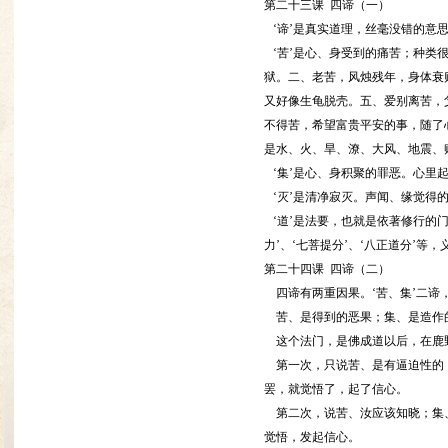
第二十三课 四谛（一）
‘谛’是真实道理，丝毫没错的意思
‘苦’是心、身受到的痛苦；种类很
狱。二、老苦，风烛残年，身体衰
又好像生龟脱壳。五、爱别离苦，
不得苦，希望富贵平安的事，随了
是水、火、旱、潦、大风、地震、
‘集’是心、身积聚的罪恶。心里起
‘灭’是清净寂灭。声闻、缘觉得
‘道’是法要，也就是依著修行的门径
力’、‘七菩提分’、‘八正道分’
第二十四课 四谛（二）
四谛有两重因果。‘苦、集’二谛
苦、是得到的恶果；集、是造作的
这个法门，是佛成道以后，在鹿野
第一次，只说苦、是有逼迫性的；
罢，就觉悟了，起了信心。
第二次，说苦、汝应该知晓；集、
觉悟，发起信心。