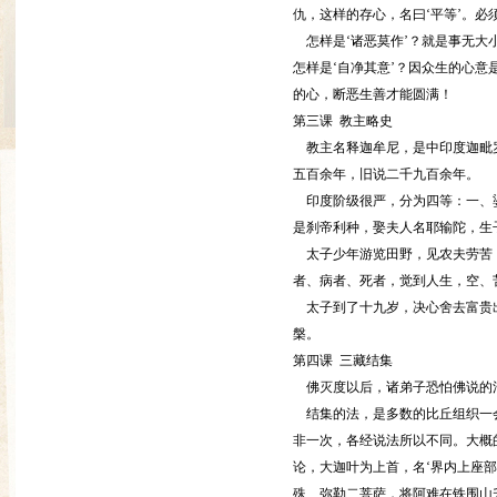
仇，这样的存心，名曰‘平等’。必
怎样是‘诸恶莫作’？就是事无大
怎样是‘自净其意’？因众生的心
的心，断恶生善才能圆满！
第三课 教主略史
教主名释迦牟尼，是中印度迦毗罗
五百余年，旧说二千九百余年。
印度阶级很严，分为四等：一、婆
是刹帝利种，娶夫人名耶输陀，生
太子少年游览田野，见农夫劳苦，
者、病者、死者，觉到人生，空、
太子到了十九岁，决心舍去富贵出
槃。
第四课 三藏结集
佛灭度以后，诸弟子恐怕佛说的
结集的法，是多数的比丘组织一会
非一次，各经说法所以不同。大概
论，大迦叶为上首，名‘界内上座部
殊、弥勒二菩萨，将阿难在铁围山