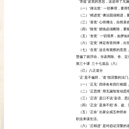
‘菩提’是觉的意思，这是得了无漏
（一）‘择法觉’ 一切事理，要
（二）‘精进觉’ 佛法固须精进，
（三）‘喜觉’ 心得佛法，自然喜
（四）‘除觉’ 烦恼必须断除，要
（五）‘舍觉’ 一切境界，如梦
（六）‘定觉’ 禅定有世间禅，
（七）‘念觉’ 这念有观察的意
慧偏了就浮动，当该用除、舍、定
第三十课 三十七道品（六）
（己）八正道分
‘正’是不偏邪，‘道’指涅槃的法
（一）‘正见’ 四谛各有四行相观
（二）‘正思维’ 用无漏智发动
（三）‘正语’ 是口不说‘妄语、
（四）‘正业’ 是身不犯‘杀、盗、
（五）‘正命’ 出家众戒五种邪
职业来谋生活。
（六）‘正精进’ 是对趋证涅槃的