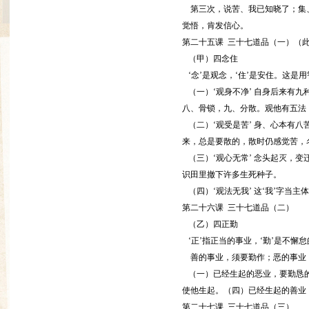
第三次，说苦、我已知晓了；集、
觉悟，肯发信心。
第二十五课 三十七道品（一）（此
（甲）四念住
‘念’是观念，‘住’是安住。这
（一）‘观身不净’ 自身后来有
八、骨锁，九、分散。观他有五法
（二）‘观受是苦’ 身、心本有八
来，总是要散的，散时仍感觉苦，名
（三）‘观心无常’ 念头起灭，
识田里撤下许多生死种子。
（四）‘观法无我’ 这‘我’字当
第二十六课 三十七道品（二）
（乙）四正勤
‘正’指正当的事业，‘勤’是不
善的事业，须要勤作；恶的事业，
（一）已经生起的恶业，要勤恳的
使他生起。（四）已经生起的善业
第二十七课 三十七道品（三）