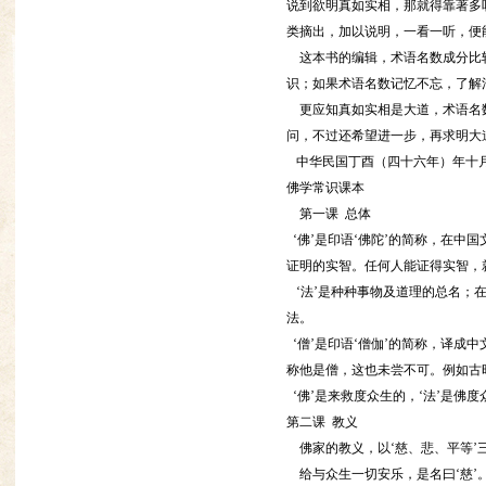
说到欲明真如实相，那就得靠著多
类摘出，加以说明，一看一听，便
这本书的编辑，术语名数成分比较
识；如果术语名数记忆不忘，了解
更应知真如实相是大道，术语名数
问，不过还希望进一步，再求明大
中华民国丁酉（四十六年）年十
佛学常识课本
第一课 总体
‘佛’是印语‘佛陀’的简称，在中
证明的实智。任何人能证得实智，
‘法’是种种事物及道理的总名；
法。
‘僧’是印语‘僧伽’的简称，译成
称他是僧，这也未尝不可。例如古
‘佛’是来救度众生的，‘法’是佛
第二课 教义
佛家的教义，以‘慈、悲、平等’
给与众生一切安乐，是名曰‘慈’