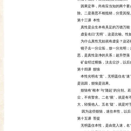
因果定率，尚有应当知的两个要点
除。二是善恶不相抵销，分受其报
第十三课 本性
真性是众生本有具足的万德万能，
虚妄名曰‘无明’，这是比喻。性
为什么真性无始就有虚妄？这还得
镜子去一分尘垢，放一分光明；去
恶，是真性染净的关系；超升堕落
矿金经过熔炼，汰去尘沙，以后自
第十四课 烦恼
本性光明名‘觉’，无明盖住名‘迷
是说因，烦恼是说果。
烦恼有‘根本’与‘随起’的分别。
尘，不肯暂舍。二名‘嗔’，就是有
大，轻慢他人。五名‘疑’，就是对
因为这些烦恼，迷住本性，以后
第十五课 菩提
无明盖住本性，是由觉入迷，名‘