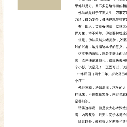
果他却是方。差不多总给你猜的相
佛法就是对于宇宙人生，万事万理
万绪，颇为复杂，佛法也就显得玄
有一般人，尝责备佛法，立论太高
罗万象，本不简单。佛法要解答这
但是，佛法虽然头绪复杂，义理高
讨的兴趣，这是编这本书的意义。
这本书的编辑，就是本著上面说的
廓；语体便是通俗化；篇短免去用
个小影。说是见了一斑固可以，说
中华民国（四十二年）岁次癸巳
小序二
佛经三藏，浩如烟海，求学的人，
样说来，不但数量繁多，内容也就
是善知识。
话虽这样说，但是发大心求深造的
满；内容复杂，只要世间学术博洽
除此以外，却有很大的两块拦路石