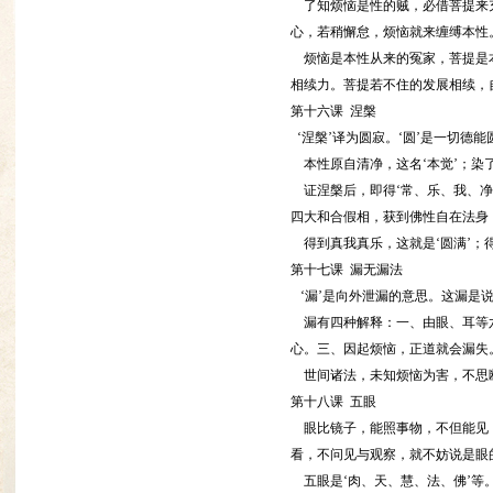
了知烦恼是性的贼，必借菩提来充
心，若稍懈怠，烦恼就来缠缚本性
烦恼是本性从来的冤家，菩提是本
相续力。菩提若不住的发展相续，
第十六课 涅槃
‘涅槃’译为圆寂。‘圆’是一切德能
本性原自清净，这名‘本觉’；染了
证涅槃后，即得‘常、乐、我、净
四大和合假相，获到佛性自在法身
得到真我真乐，这就是‘圆满’；得
第十七课 漏无漏法
‘漏’是向外泄漏的意思。这漏是
漏有四种解释：一、由眼、耳等六
心。三、因起烦恼，正道就会漏失
世间诸法，未知烦恼为害，不思断
第十八课 五眼
眼比镜子，能照事物，不但能见，
看，不问见与观察，就不妨说是眼
五眼是‘肉、天、慧、法、佛’等。