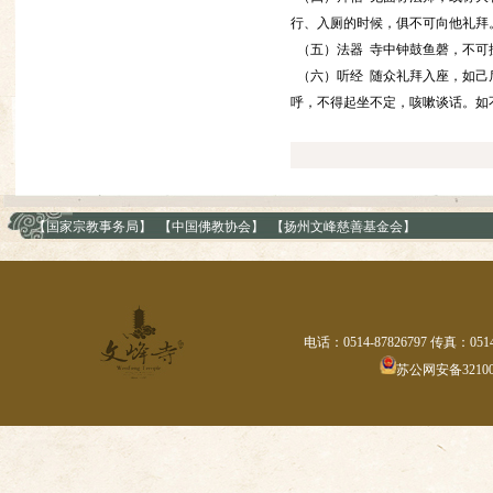
行、入厕的时候，俱不可向他礼拜
（五）法器 寺中钟鼓鱼磬，不可
（六）听经 随众礼拜入座，如己
呼，不得起坐不定，咳嗽谈话。如
【国家宗教事务局】
【中国佛教协会】
【扬州文峰慈善基金会】
电话：0514-87826797 传真：0514
苏公网安备321002