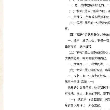
一、财，用财物赒济缺乏的。二
（二）‘持戒’ 是应止的应作的
一、摄律仪，所有戒条谨持不犯，就
（三）‘忍辱’ 是忍耐一切逆境
事。
（四）‘精进’ 是磨励身心，进修
一、披甲，发了大心，不畏一切，
任何障碍，决不退转。
（五）‘禅定’ 是止住散乱的妄
大类的总名，略知他的大概而已。
一、世间禅。二、出世间禅。三
（六）‘般若’ 是证得的智慧。略
一、实相，离一切虚妄的性体。
第三十三课 宗派（一）
佛教分为各种宗派，这是我国学者
有取地、取人、取法的不同。现下
（一）‘成实宗’（也名空宗）诃
摩罗什大师译出，才创立的。