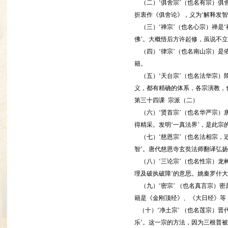
（二）‘俱舍宗’（也名有宗）俱
折衷作《俱舍论》，义为‘解释发
（三）‘禅宗’（也名心宗）禅是‘
佛’。大概悟后方许起修，虽说不
（四）‘律宗’（也名南山宗）是
籍。
（五）‘天台宗’（也名法华宗）
义，都有精确的体系，各宗演教，
第三十四课 宗派（二）
（六）‘贤首宗’（也名华严宗）
得精采。发明‘一真法界’，是此宗
（七）‘慈恩宗’（也名法相宗，
智’。唐代慈恩寺玄奘法师翻译弘
（八）‘三论宗’（也名性宗）龙
理及破执破障’的意思。姚秦罗什
（九）‘密宗’ （也名真言宗）密
籍是《金刚顶经》、《大日经》等
（十）‘净土宗’ （也名莲宗）
乐’。这一宗的方法，因为三根普